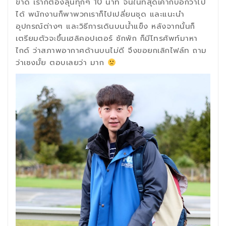
ขาด เราก็ต้องลุ้นทุกๆ 10 นาที จนในที่สุดเค้าก็บอกว่าไป
ได้ พนักงานก็พาพวกเราก็ไปเปลี่ยนชุด และแนะนำ
อุปกรณ์ต่างๆ และวิธีการเดินบนน้ำแข็ง หลังจากนั้นก็
เตรียมตัวจะขึ้นเฮลิคอปเตอร์ ซักพัก ก็มีโทรศัพท์มาหา
ไกด์ ว่าสภาพอากาศด้านบนไม่ดี จึงขอยกเลิกไฟล์ท ถาม
ว่าเซงมั้ย ตอบเลยว่า มาก