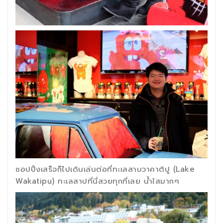
ชอปปิ้งเสร็จก็ไปเดินเล่นต่อที่ทะเลสาบวาคาติปู (Lake
Wakatipu) ทะเลสาปที่นี่สวยทุกที่เลย น้ำใสมากๆ