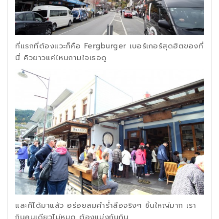
ที่แรกที่ต้องแวะก็คือ Fergburger เบอร์เกอร์สุดฮิตของที่
นี่ คิวยาวแค่ไหนถามใจเธอดู
และก็ได้มาแล้ว อร่อยสมคำร่ำลือจริงๆ ชิ้นใหญ่มาก เรา
กินคนเดียวไม่หมด ต้องแบ่งกันกิน