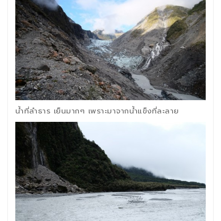
น้ำที่ลำธาร เย็นมากๆ เพราะมาจากน้ำแข็งที่ละลาย