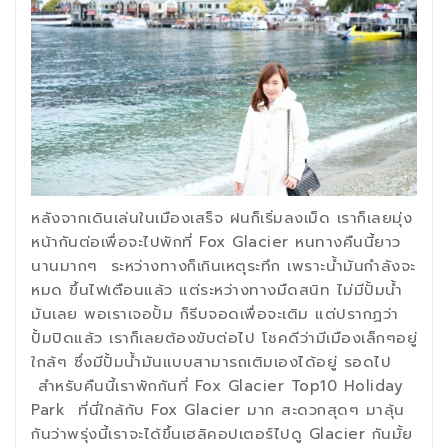
หลังจากเดินเล่นในเมืองเสร็จ ฝนก็เริ่มลงเม็ด เราก็เลยมุ่ง
หน้ากันต่อเพื่อจะไปพักที่ Fox Glacier หนทางคืนนี้ยาว
นานมากๆ ระหว่างทางก็เกินเหตุระทึก เพราะน้ำมันกำลังจะ
หมด ขึ้นไฟเตือนแล้ว แต่ระหว่างทางมืดสนิท ไม่มีปั้มน้ำ
มันเลย พอเราเจอปั้ม ก็รีบจอดเพื่อจะเติม แต่ปรากฏว่า
ปั้มปิดแล้ว เราก็เลยต้องขับต่อไป โชคดีว่ามีเมืองเล็กๆอยู่
ใกล้ๆ ซึ่งมีปั้มน้ำมันแบบสามารถเติมเองได้อยู่ รอดไป
สำหรับคืนนี้เราพักกันที่ Fox Glacier Top10 Holiday
Park ที่นี่ใกล้กับ Fox Glacier มาก สะดวกสุดๆ มาลุ้น
กันว่าพรุ่งนี้เราจะได้ขึ้นเฮลิคอปเตอร์ไปดู Glacier กันมั้ย