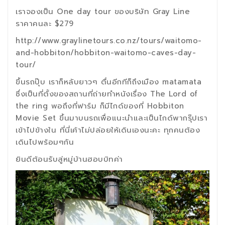
เราจองเป็น One day tour ของบริษัท Gray Line
ราคาคนละ $279
http://www.graylinetours.co.nz/tours/waitomo-
and-hobbiton/hobbiton-waitomo-caves-day-
tour/
ขึ้นรถปุ๊บ เราก็หลับยาวๆ ตื่นอีกทีก็ถึงเมือง matamata
ซึ่งเป็นที่ตั้งของสถานที่ถ่ายทำหนังเรื่อง The Lord of
the ring พอถึงที่ฟาร์ม ก็มีไกด์ของที่ Hobbiton
Movie Set ขึ้นมาบนรถเพื่อแนะนำและเป็นไกด์พากรุ๊ปเรา
เข้าไปข้างใน ที่นี่เค้าไม่ปล่อยให้เดินเองนะคะ ทุกคนต้อง
เดินไปพร้อมๆกัน
ยินดีต้อนรับสู่หมู่บ้านฮอบบิทค่า